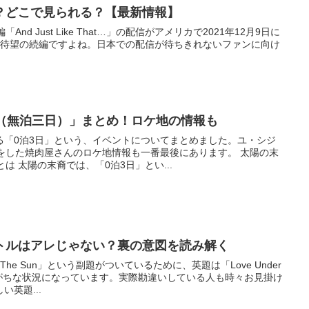
？どこで見られる？【最新情報】
y)の続編「And Just Like That…」の配信がアメリカで2021年12月9日に
ァン待望の続編ですよね。日本での配信が待ちきれないファンに向け
日（無泊三日）」まとめ！ロケ地の情報も
る「0泊3日」という、イベントについてまとめました。ユ・シジ
をした焼肉屋さんのロケ地情報も一番最後にあります。 太陽の末
は 太陽の末裔では、「0泊3日」とい...
トルはアレじゃない？裏の意図を読み解く
r The Sun」という副題がついているために、英題は「Love Under
いしがちな状況になっています。実際勘違いしている人も時々お見掛け
英題...