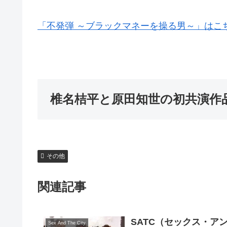
「不発弾 ～ブラックマネーを操る男～」はこ
椎名桔平と原田知世の初共演作
その他
関連記事
SATC（セックス・アンド
Sex And The City