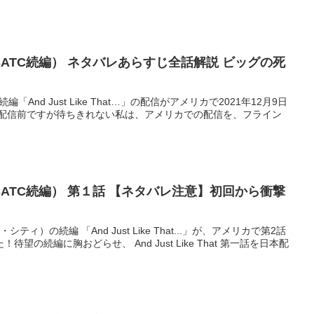
That（SATC続編） ネタバレあらすじ全話解説 ビッグの死
C）の続編「And Just Like That…」の配信がアメリカで2021年12月9日
の配信前ですが待ちきれない私は、アメリカでの配信を、フライン
That（SATC続編） 第１話 【ネタバレ注意】初回から衝撃
ィ）の続編 「And Just Like That...」が、アメリカで第2話
の続編に胸おどらせ、 And Just Like That 第一話を日本配