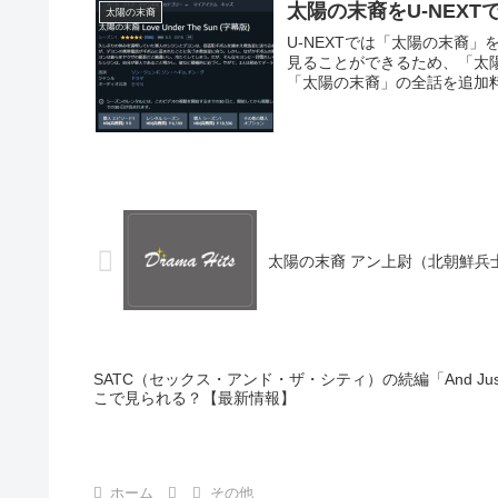
太陽の末裔をU-NEX
太陽の末裔
U-NEXTでは「太陽の末裔」
見ることができるため、「太
「太陽の末裔」の全話を追加料金
太陽の末裔 アン上尉（北朝鮮兵
SATC（セックス・アンド・ザ・シティ）の続編「And Just
こで見られる？【最新情報】
ホーム
その他