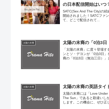
の日本配信開始はいつ
SATC(Sex And The Cit
開始されました！SATCフ
て、どこで配信されて...
太陽の末裔の「0泊3
太陽の末裔
「太陽の末裔」に度々登場す
ンとソ・デヨンが「0泊3日」
裔の「0泊3日（無泊三日）」と
太陽の末裔の英語タイ
太陽の末裔
太陽の末裔には「Love Unde
The Sun」であると勘違
します。この機会に、ぜひ正しい