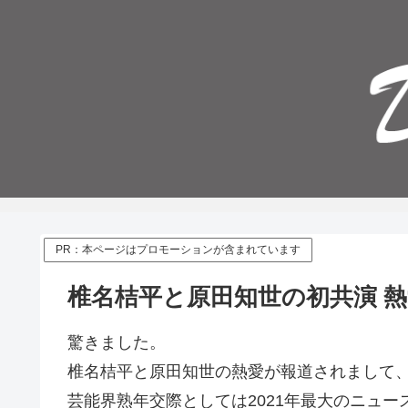
PR：本ページはプロモーションが含まれています
椎名桔平と原田知世の初共演 
驚きました。
椎名桔平と原田知世の熱愛が報道されまして
芸能界熟年交際としては2021年最大のニュ